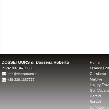
DOSSETOURS di Dossena Roberto
Home
P.IVA: 09734790968
Privacy Pol
É
Chi siamo
info@dossetours.it
4
Maldive
+39 338.1667777
Luxury Trav
Golf Vacan
Caraibi
Servizi
Condizioni 