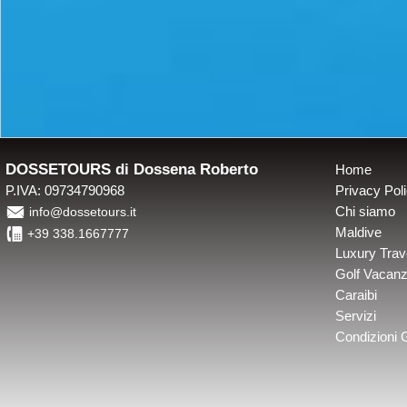
DOSSETOURS di Dossena Roberto
Home
P.IVA: 09734790968
Privacy Pol
É
Chi siamo
info@dossetours.it
4
Maldive
+39 338.1667777
Luxury Trav
Golf Vacan
Caraibi
Servizi
Condizioni 