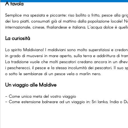
A tavola
Semplice ma speziata e piccante: riso bollito o fritto, pesce alla gr
dei loro piatti, consumati già al mattino dalla popolazione locale! Ne
internazionale, cinese, thailandese e italiana. L'acqua dolce è quel
La curiosità
Lo spirito Maldiviano! I maldiviani sono molto superstiziosi e credon
in grado di muoversi in mare aperto, sulla terra e addirittura di tran
La tradizione vuole che molti pescatori credano ancora in un dh
i pescherecci, il pesce e la stessa incolumità dei pescatori. Il suo
o sotto le sembianze di un pesce vela o marlin nero.
Un viaggio alle Maldive
- Come unica meta del vostro viaggio
- Come estensione balneare ad un viaggio in: Sri lanka, India o D