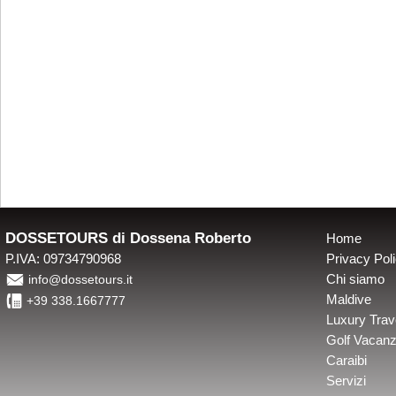
DOSSETOURS di Dossena Roberto
Home
P.IVA: 09734790968
Privacy Pol
É
Chi siamo
info@dossetours.it
4
Maldive
+39 338.1667777
Luxury Trav
Golf Vacan
Caraibi
Servizi