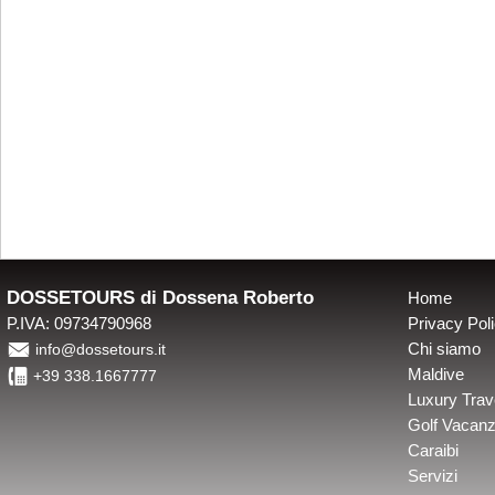
DOSSETOURS di Dossena Roberto
Home
P.IVA: 09734790968
Privacy Pol
É
Chi siamo
info@dossetours.it
4
Maldive
+39 338.1667777
Luxury Trav
Golf Vacan
Caraibi
Servizi