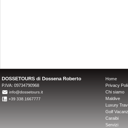
DOSSETOURS di Dossena Roberto
Home
P.IVA: 09734790968
Privacy Pol
É
Chi siamo
info@dossetours.it
4
Maldive
+39 338.1667777
Luxury Trav
Golf Vacan
Caraibi
Servizi